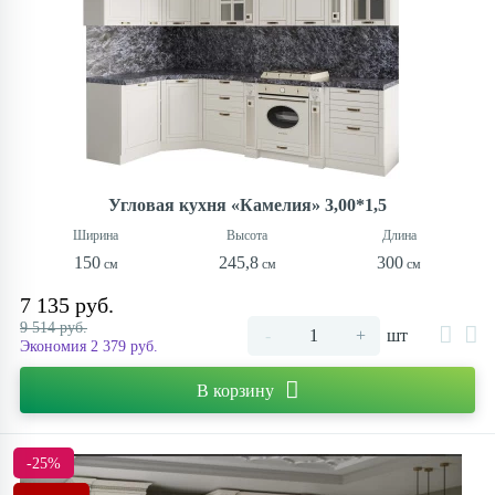
Отзывы
Ретро
ТЦ «Корона Дом»
Комплекты мягкой мебели
Синие
Туалетные столики
Гарантия
Скандинавский стиль
ТЦ «Трюм»
Фиолетовые
Матрасы
Доставка
Современные
Зеркала
Угловая кухня «Камелия» 3,00*1,5
Новости
Комоды для спальни
150
245,8
300
7 135 руб.
Бренды
9 514 руб.
-
+
шт
Экономия 2 379 руб.
В корзину
Сотрудничество
Магазины
-25%