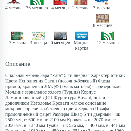
4 месяца
36 месяцев
4 месяца
3 месяца
2 месяца
8 месяцев
Моцная
12 месяцев
3 месяца
3 месяца
6 месяцев
картка
Описание
Спальная мебель Зара “Zara” 5-ти дверная Характеристики:
Цвета Исполнения Сатин (песочно-бежевый) Фасад
прямой, крашеный ЛМДФ (эмаль матовая) с фрезеровкой
Молдинг зеркальное золото (Турция) Корпус
Ламинированный ДСП Фурнитура Boyard, петли с
доводчиком Изголовье Кровати мягкое основание
микровелюр светло-бежевого цвета Зеркала Шкафа
прямолинейный фацет Размеры Шкаф 5-ти дверный – ш:
2500 мм, г: 600 мм, в: 2100 мм Кровать – ш: 2070 мм, г:
2050 мм, в: 1340 мм Тумба – ш: 526 мм, г: 400 мм, в: 441 мм
Комод – ш: 1060 мм, г: 450 мм, в: 951 мм Зеркало – ш: 1060