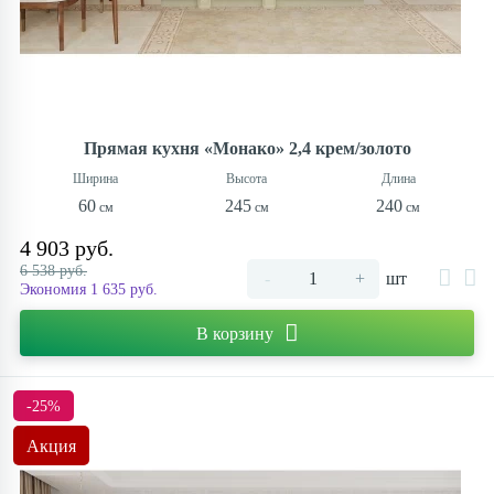
Прямая кухня «Монако» 2,4 крем/золото
60
245
240
4 903 руб.
6 538 руб.
-
+
шт
Экономия 1 635 руб.
В корзину
-25%
Акция