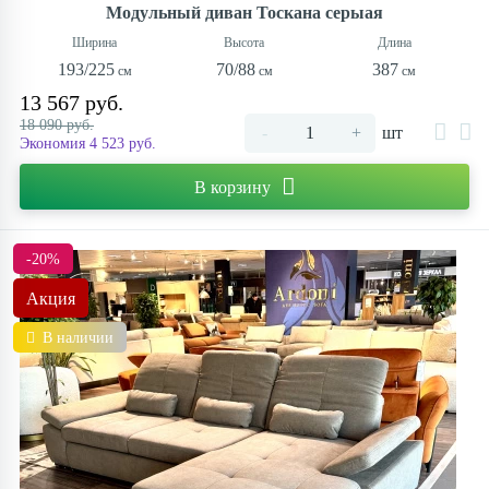
Модульный диван Тоскана серыая
193/225
70/88
387
13 567 руб.
18 090 руб.
-
+
шт
Экономия 4 523 руб.
В корзину
-20%
Акция
В наличии