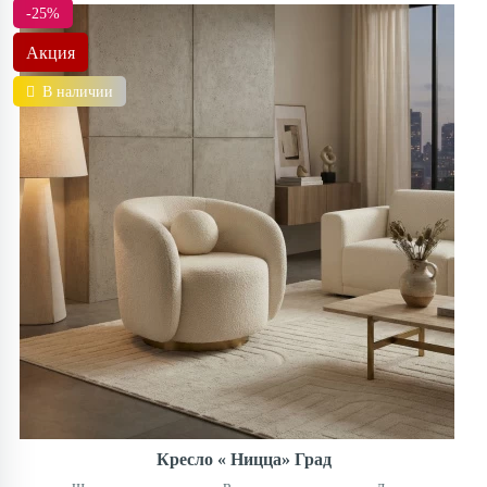
-25%
Акция
В наличии
Кресло « Ницца» Град