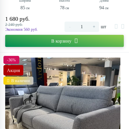
85
78
94
1 680 руб.
2 240 руб.
-
+
шт
Экономия 560 руб.
В корзину
-36%
Акция
В наличии