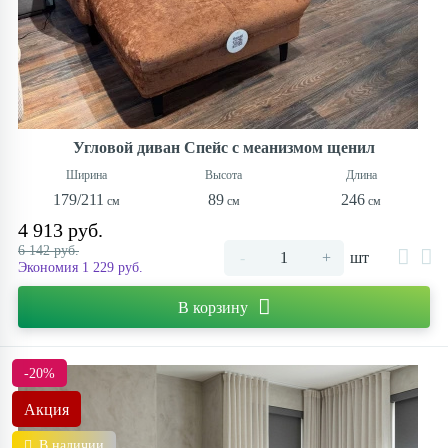
Угловой диван Спейс с меанизмом щенил
179/211
89
246
4 913 руб.
6 142 руб.
-
+
шт
Экономия 1 229 руб.
В корзину
-20%
Акция
В наличии