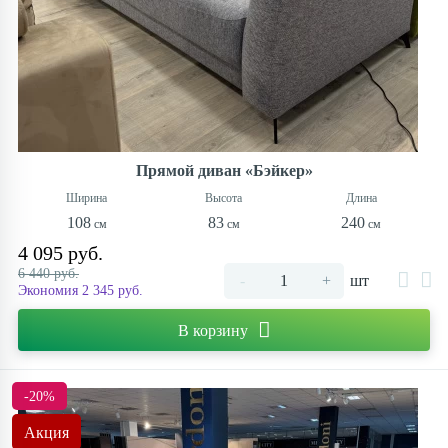
Прямой диван «Бэйкер»
108
83
240
4 095 руб.
6 440 руб.
-
+
шт
Экономия 2 345 руб.
В корзину
-20%
Акция